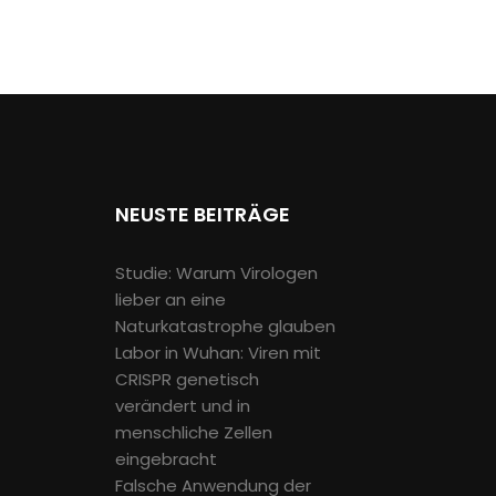
NEUSTE BEITRÄGE
Studie: Warum Virologen
lieber an eine
Naturkatastrophe glauben
Labor in Wuhan: Viren mit
CRISPR genetisch
verändert und in
menschliche Zellen
eingebracht
Falsche Anwendung der