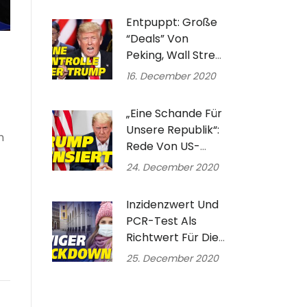
Entpuppt: Große
“Deals” Von
Peking, Wall Street
Und Biden | Trump
16. December 2020
Will Medien-
Zensur Beenden
„Eine Schande Für
Unsere Republik“:
n
Rede Von US-
Präsident Donald
24. December 2020
Trump Die Auf
Youtube Gelöscht
Inzidenzwert Und
Wurde
PCR-Test Als
Richtwert Für Die
Coronapolitik?
25. December 2020