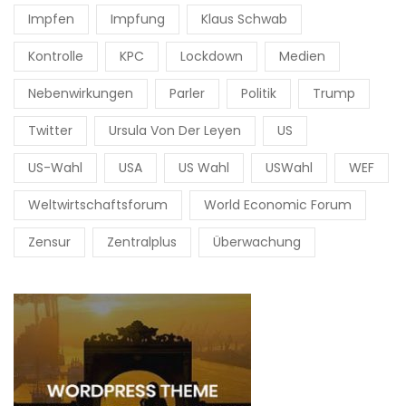
Impfen
Impfung
Klaus Schwab
Kontrolle
KPC
Lockdown
Medien
Nebenwirkungen
Parler
Politik
Trump
Twitter
Ursula Von Der Leyen
US
US-Wahl
USA
US Wahl
USWahl
WEF
Weltwirtschaftsforum
World Economic Forum
Zensur
Zentralplus
Überwachung