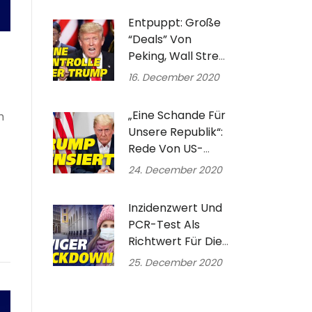
Entpuppt: Große
“Deals” Von
Peking, Wall Street
Und Biden | Trump
16. December 2020
Will Medien-
Zensur Beenden
„Eine Schande Für
m
Unsere Republik“:
Rede Von US-
Präsident Donald
24. December 2020
Trump Die Auf
Youtube Gelöscht
Inzidenzwert Und
Wurde
PCR-Test Als
Richtwert Für Die
Coronapolitik?
25. December 2020