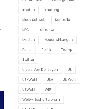
Impfen
Impfung
Klaus Schwab
Kontrolle
KPC
Lockdown
n
Medien
Nebenwirkungen
Parler
Politik
Trump
Twitter
Ursula Von Der Leyen
US
US-Wahl
USA
US Wahl
USWahl
WEF
Weltwirtschaftsforum